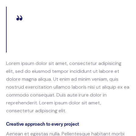
Curabitur varius eros et lacus rutrum consequat.
Mauris sollicitudin enim condimentum, luctus justo
non, molestie nisl.
Lorem ipsum dolor sit amet, consectetur adipisicing
elit, sed do eiusmod tempor incididunt ut labore et
dolore magna aliqua. Ut enim ad minim veniam, quis
nostrud exercitation ullamco laboris nisi ut aliquip ex ea
commodo consequat. Duis aute irure dolor in
reprehenderit. Lorem ipsum dolor sit amet,
consectetur adipiscing elit.
Creative approach to every project
Aenean et egestas nulla. Pellentesque habitant morbi