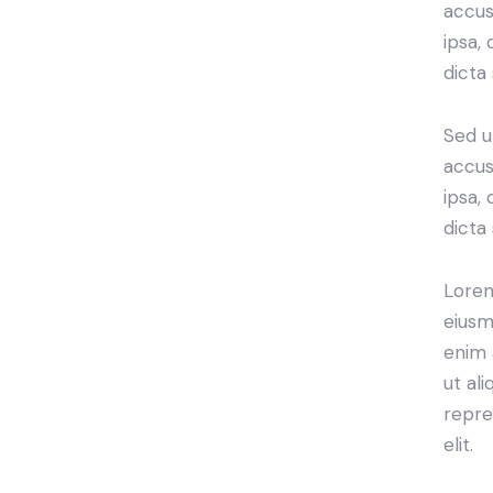
accus
ipsa,
dicta
Sed u
accus
ipsa,
dicta
Lorem
eiusm
enim 
ut al
repre
elit.