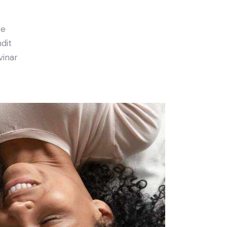
e
ce
ndit
vinar