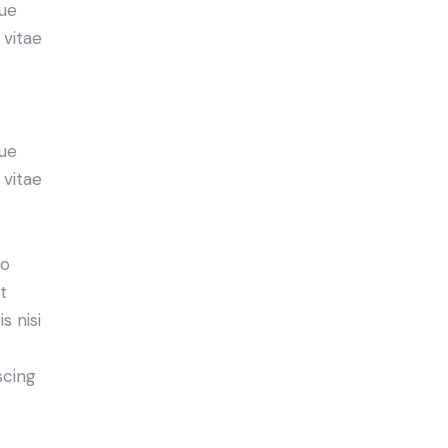
ue
 vitae
ue
 vitae
do
t
s nisi
scing