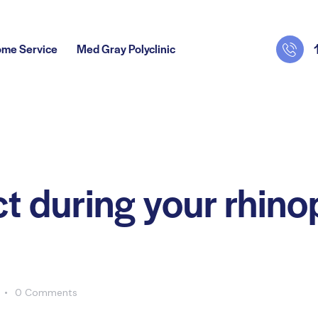
ome Service
Med Gray Polyclinic
t during your rhino
0
Comments