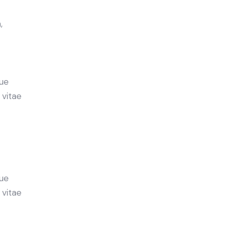
,
ue
 vitae
ue
 vitae