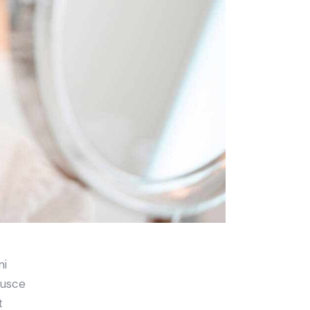
mi
Fusce
t