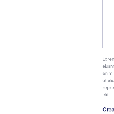
Lorem
eiusm
enim 
ut al
repre
elit.
Crea