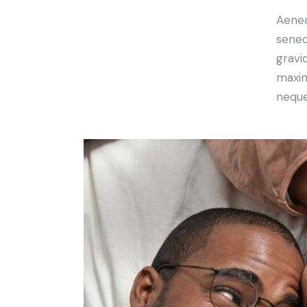
Aenea
senec
gravid
maxim
neque