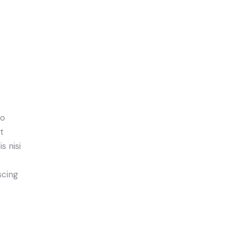
do
t
s nisi
scing