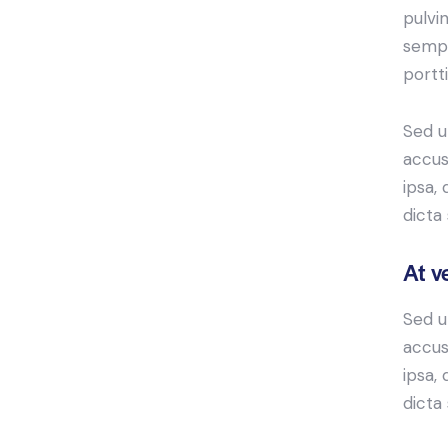
pulvi
sempe
portt
Sed u
accus
ipsa,
dicta
At v
Sed u
accus
ipsa,
dicta 