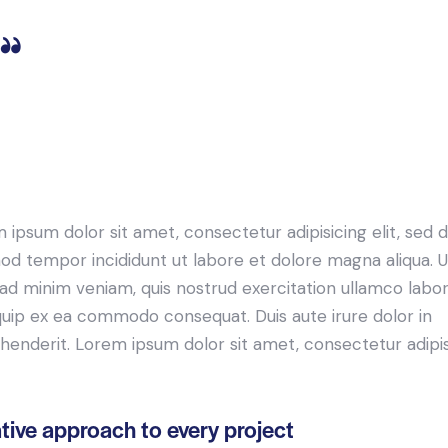
Curabitur varius eros et lacus rutrum consequat. Mauris
sollicitudin enim condimentum, luctus justo non, molestie
nisl.
 ipsum dolor sit amet, consectetur adipisicing elit, sed 
od tempor incididunt ut labore et dolore magna aliqua. U
ad minim veniam, quis nostrud exercitation ullamco labori
iquip ex ea commodo consequat. Duis aute irure dolor in
henderit. Lorem ipsum dolor sit amet, consectetur adipi
tive approach to every project