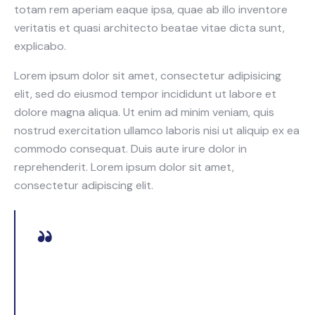
totam rem aperiam eaque ipsa, quae ab illo inventore
veritatis et quasi architecto beatae vitae dicta sunt,
explicabo.
Lorem ipsum dolor sit amet, consectetur adipisicing
elit, sed do eiusmod tempor incididunt ut labore et
dolore magna aliqua. Ut enim ad minim veniam, quis
nostrud exercitation ullamco laboris nisi ut aliquip ex ea
commodo consequat. Duis aute irure dolor in
reprehenderit. Lorem ipsum dolor sit amet,
consectetur adipiscing elit.
Curabitur varius eros et lacus rutrum consequat.
Mauris sollicitudin enim condimentum, luctus justo
non, molestie nisl.